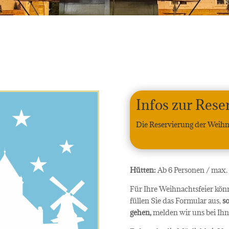
Infos zur Rese
Die Reservierung der Weihna
Hütten:
Ab 6 Personen / max.
Für Ihre Weihnachtsfeier kön
füllen Sie das Formular aus,
so
gehen,
melden wir uns bei Ihne