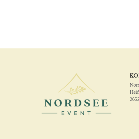
KO
Nor
Hei
265